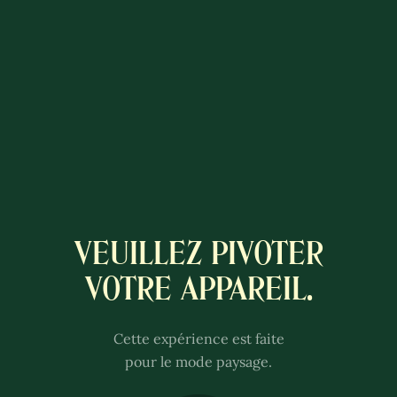
VEUILLEZ PIVOTER
A COLÔNIA
VOTRE APPAREIL.
A COLÔNIA LUXEMBURGUESA
LUXEMBURGUESA
Défillez vers le bas
This experience is better with
ROSA
Cette expérience est faite
sound.
pour le mode paysage.
Adjust the volume of your
TOUSSAINT
speakers or headphones.