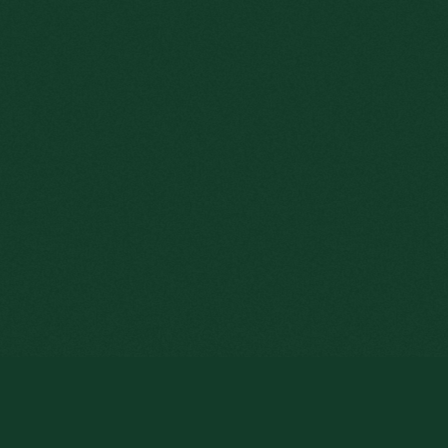
En cliquant sur " Enter " pour navig