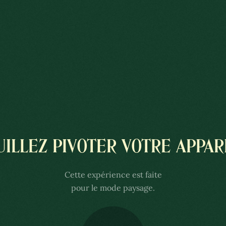
COLÔNIA
UILLEZ PIVOTER VOTRE APPARE
UXEMBURGUESA
Cette expérience est faite
LE HAYUM
pour le mode paysage.
xperience is better with sound.
 the volume of your speakers or headphones.