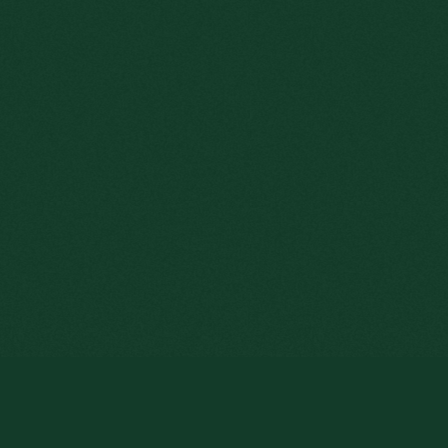
uer sur ce site, vous consentez à l'utilisation de cookies.
Lire plus
ÉCOUTEZ MARC HAYUM
VO Portuguese